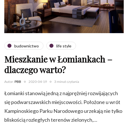
budownictwo
life style
Mieszkanie w Łomiankach –
dlaczego warto?
Autor:
PBB
2020-04-19
3 minut czytania
Łomianki stanowią jedną z najprężniej rozwijających
się podwarszawskich miejscowości. Położone u wrót
Kampinoskiego Parku Narodowego urzekają nie tylko
bliskością rozległych terenów zielonych,…