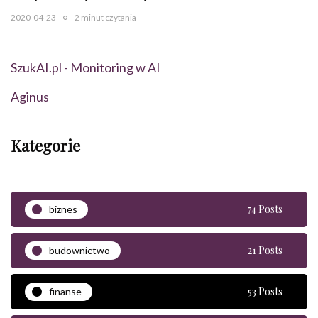
2020-04-23
2 minut czytania
SzukAI.pl - Monitoring w AI
Aginus
Kategorie
74 Posts
biznes
21 Posts
budownictwo
53 Posts
finanse