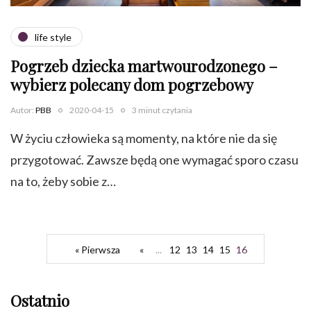
life style
Pogrzeb dziecka martwourodzonego –
wybierz polecany dom pogrzebowy
Autor:
PBB
2020-04-15
3 minut czytania
W życiu człowieka są momenty, na które nie da się
przygotować. Zawsze będą one wymagać sporo czasu
na to, żeby sobie z…
« Pierwsza
«
...
12
13
14
15
16
Ostatnio