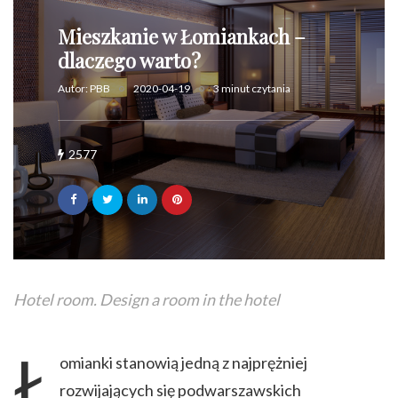
Mieszkanie w Łomiankach –
dlaczego warto?
Autor:
PBB
2020-04-19
3 minut czytania
2577
Hotel room. Design a room in the hotel
Ł
omianki stanowią jedną z najprężniej
rozwijających się podwarszawskich