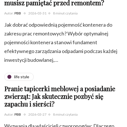
musisz pamiętać przed remontem?
Autor:
PBB
2026-03-31
8 minut czytania
Jak dobrać odpowiednią pojemność kontenera do
zakresu prac remontowych? Wybór optymalnej
pojemności kontenera stanowi fundament
efektywnego zarządzania odpadami podczas każdej
inwestycji budowlanej,…
life style
Pranie tapicerki meblowej a posiadanie
zwierząt: Jak skutecznie pozbyć się
zapachu i sierści?
Autor:
PBB
2026-03-27
8 minut czytania
Wyzwania dla właścicieli czworonogów: Dlaczego