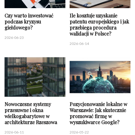
Czy warto inwestować
Ile kosztuje uzyskanie
podczas kryzysu
patentu europejskiego i jak
giełdowego?
przebiega procedura
walidacji w Polsce?
2026-06-23
2026-06-14
Nowoczesne systemy
Pozycjonowanie lokalne w
przesuwne i okna
Warszawie: Jak skutecznie
wielkogabarytowe w
promować firmę w
architekturze Rzeszowa
wyszukiwarce Google?
2026-06-11
2026-05-22