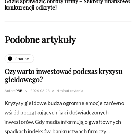
Gdzie sprawdzić obroty firmy – Sekrety finansowe
konkurencji odkryte!
Podobne artykuły
finanse
Czy warto inwestować podczas kryzysu
giełdowego?
Autor:
PBB
2026-06-23
4 minut czytania
Kryzysy giełdowe budzą ogromne emocje zarówno
wśród początkujących, jak i doświadczonych
inwestorów. Gdy media informują o gwałtownych
spadkach indeksów, bankructwach firm czy…