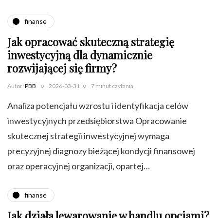
finanse
Jak opracować skuteczną strategię
inwestycyjną dla dynamicznie
rozwijającej się firmy?
Autor:
PBB
2026-03-31
7 minut czytania
Analiza potencjału wzrostu i identyfikacja celów
inwestycyjnych przedsiębiorstwa Opracowanie
skutecznej strategii inwestycyjnej wymaga
precyzyjnej diagnozy bieżącej kondycji finansowej
oraz operacyjnej organizacji, opartej…
finanse
Jak działa lewarowanie w handlu opcjami?