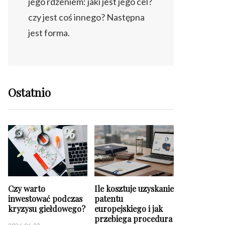
jego rdzeniem: jaki jest jego cel?
czy jest coś innego? Następna
jest forma.
Ostatnio
Czy warto
Ile kosztuje uzyskanie
inwestować podczas
patentu
kryzysu giełdowego?
europejskiego i jak
przebiega procedura