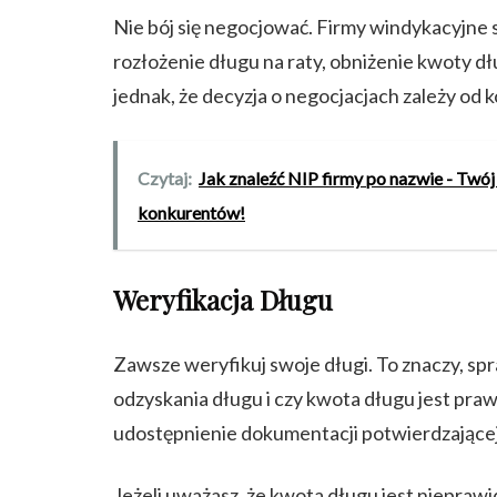
Nie bój się negocjować. Firmy windykacyjne s
rozłożenie długu na raty, obniżenie kwoty d
jednak, że decyzja o negocjacjach zależy od ko
Czytaj:
Jak znaleźć NIP firmy po nazwie - Twó
konkurentów!
Weryfikacja Długu
Zawsze weryfikuj swoje długi. To znaczy, sp
odzyskania długu i czy kwota długu jest pra
udostępnienie dokumentacji potwierdzającej
Jeżeli uważasz, że kwota długu jest nieprawi