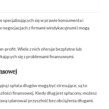
specjalizujących się w prawie konsumenta i
w negocjacjach z firmami windykacyjnymi i mogą
on-profit. Wiele z nich oferuje bezpłatne lub
ykających się z problemami finansowymi.
ansowej
jną i spłata długów mogą być stresujące, są to
złości finansowej. Kiedy dług jest spłacony, możesz
ą i planować przyszłość bez obciążenia długami.