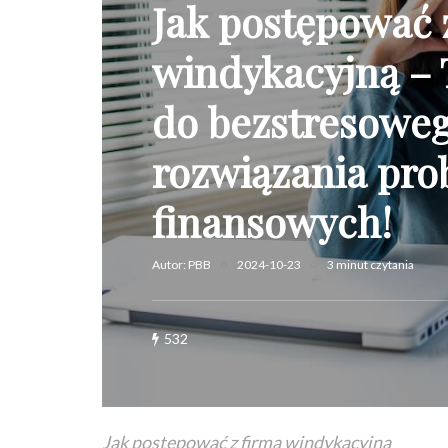
Jak postępować 
windykacyjną – 
do bezstresowe
rozwiązania pr
finansowych!
Autor:
PBB
2024-10-23
3 minut czytania
532
Jak postępować z firmą windykacyjną