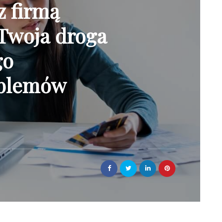
z firmą
Twoja droga
go
oblemów