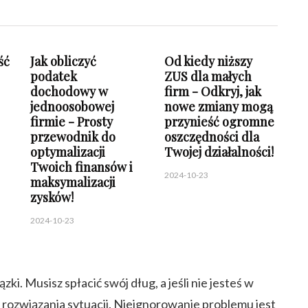
ść
Jak obliczyć
Od kiedy niższy
podatek
ZUS dla małych
dochodowy w
firm - Odkryj, jak
jednoosobowej
nowe zmiany mogą
firmie - Prosty
przynieść ogromne
przewodnik do
oszczędności dla
optymalizacji
Twojej działalności!
Twoich finansów i
2024-10-23
maksymalizacji
zysków!
2024-10-23
ki. Musisz spłacić swój dług, a jeśli nie jesteś w
lu rozwiązania sytuacji. Nieignorowanie problemu jest