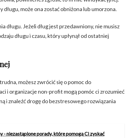
oty długu, może ona zostać obniżona lub umorzona.
a długu. Jeżeli dług jest przedawniony, nie musisz
dzaju długu i czasu, który upłynął od ostatniej
nej
yt trudna, możesz zwrócić się o pomoc do
ci i organizacje non-profit mogą pomóc ci zrozumieć
ną i znaleźć drogę do bezstresowego rozwiązania
y - niezastąpione porady, które pomogą Ci zyskać