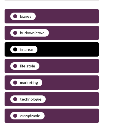
biznes
budownictwo
finanse
life style
marketing
technologie
zarządzanie