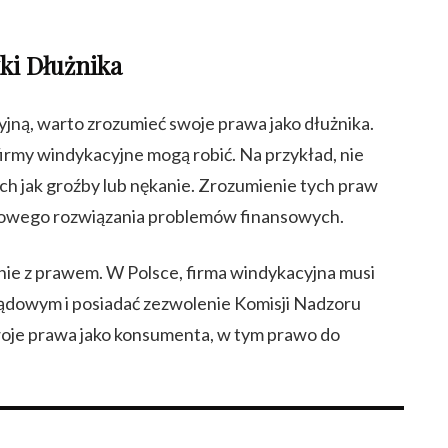
ki Dłużnika
jną, warto zrozumieć swoje prawa jako dłużnika.
firmy windykacyjne mogą robić. Na przykład, nie
h jak groźby lub nękanie. Zrozumienie tych praw
sowego rozwiązania problemów finansowych.
nie z prawem. W Polsce, firma windykacyjna musi
ądowym i posiadać zezwolenie Komisji Nadzoru
oje prawa jako konsumenta, w tym prawo do