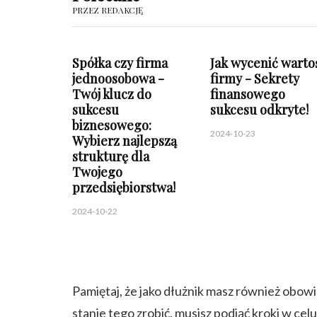
PRZEZ REDAKCJĘ
Spółka czy firma
Jak wycenić warto
jednoosobowa -
firmy - Sekrety
Twój klucz do
finansowego
sukcesu
sukcesu odkryte!
biznesowego:
2024-10-23
Wybierz najlepszą
strukturę dla
Twojego
przedsiębiorstwa!
2024-10-22
Pamiętaj, że jako dłużnik masz również obowiąz
stanie tego zrobić, musisz podjąć kroki w ce