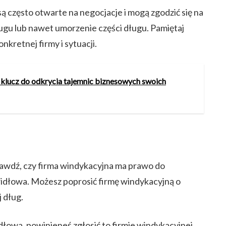
ą często otwarte na negocjacje i mogą zgodzić się na
ługu lub nawet umorzenie części długu. Pamiętaj
nkretnej firmy i sytuacji.
j klucz do odkrycia tajemnic biznesowych swoich
rawdź, czy firma windykacyjna ma prawo do
widłowa. Możesz poprosić firmę windykacyjną o
 dług.
dłowa, powinieneś zgłosić to firmie windykacyjnej.