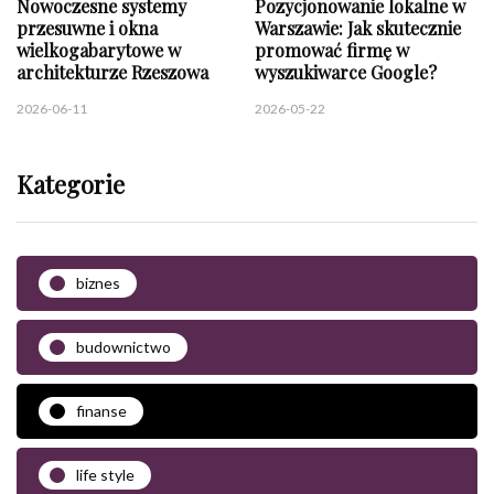
Nowoczesne systemy
Pozycjonowanie lokalne w
przesuwne i okna
Warszawie: Jak skutecznie
wielkogabarytowe w
promować firmę w
architekturze Rzeszowa
wyszukiwarce Google?
2026-06-11
2026-05-22
Kategorie
biznes
budownictwo
finanse
life style