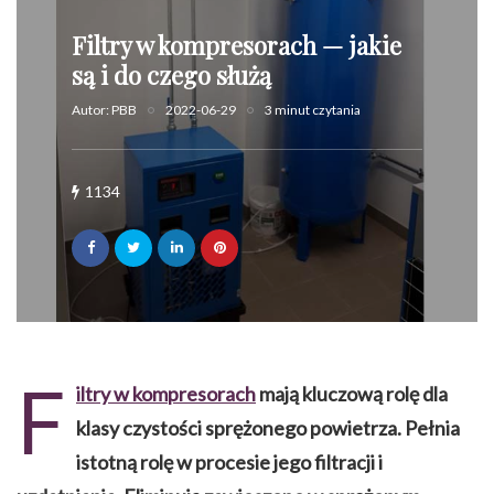
Filtry w kompresorach — jakie
są i do czego służą
Autor:
PBB
2022-06-29
3 minut czytania
1134
F
iltry w kompresorach
mają kluczową rolę dla
klasy czystości sprężonego powietrza. Pełnia
istotną rolę w procesie jego filtracji i