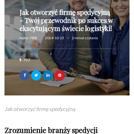
Jak otworzyć firmę spedycyjną
– Twój przewodnik po sukces w
ekscytującym świecie logistyki!
Autor:
PBB
2024-10-23
2 minut czytania
797
Jak otworzyć firmę spedycyjną
Zrozumienie branży spedycji