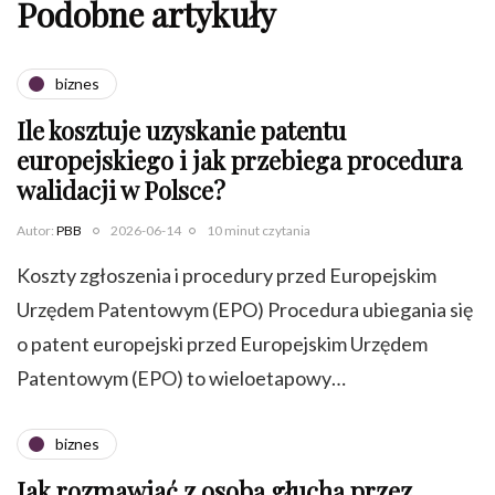
Podobne artykuły
biznes
Ile kosztuje uzyskanie patentu
europejskiego i jak przebiega procedura
walidacji w Polsce?
Autor:
PBB
2026-06-14
10 minut czytania
Koszty zgłoszenia i procedury przed Europejskim
Urzędem Patentowym (EPO) Procedura ubiegania się
o patent europejski przed Europejskim Urzędem
Patentowym (EPO) to wieloetapowy…
biznes
Jak rozmawiać z osobą głuchą przez