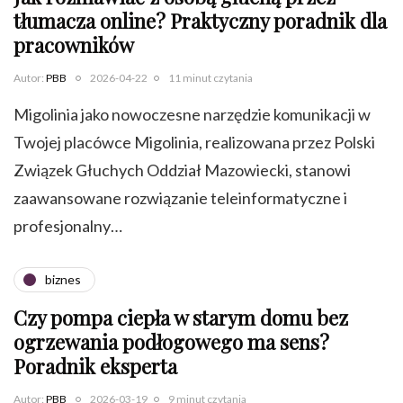
tłumacza online? Praktyczny poradnik dla
pracowników
Autor:
PBB
2026-04-22
11 minut czytania
Migolinia jako nowoczesne narzędzie komunikacji w
Twojej placówce Migolinia, realizowana przez Polski
Związek Głuchych Oddział Mazowiecki, stanowi
zaawansowane rozwiązanie teleinformatyczne i
profesjonalny…
biznes
Czy pompa ciepła w starym domu bez
ogrzewania podłogowego ma sens?
Poradnik eksperta
Autor:
PBB
2026-03-19
9 minut czytania