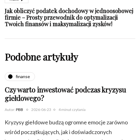
Jak obliczyć podatek dochodowy w jednoosobowej
firmie – Prosty przewodnik do optymalizacji
Twoich finansów i maksymalizacji zysków!
Podobne artykuły
finanse
Czy warto inwestować podczas kryzysu
giełdowego?
Autor:
PBB
2026-06-23
4 minut czytania
Kryzysy giełdowe budzą ogromne emocje zarówno
wśród początkujących, jak i doświadczonych