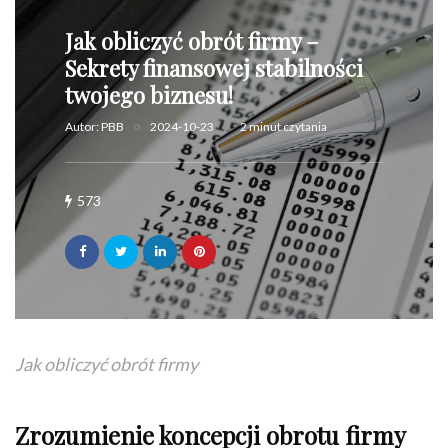
Jak obliczyć obrót firmy –
Sekrety finansowej stabilności
twojego biznesu!
Autor:
PBB
2024-10-23
2 minut czytania
573
Jak obliczyć obrót firmy
Zrozumienie koncepcji obrotu firmy